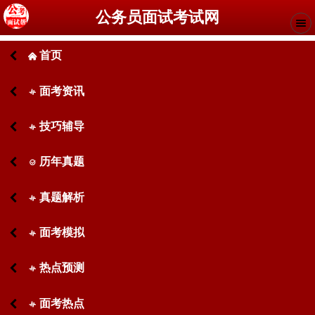
公务员面试考试网
首页
󰄫
面考资讯
󰋙
技巧辅导
󰋙
历年真题
󰊧
真题解析
󰋙
面考模拟
󰋙
热点预测
󰋙
面考热点
󰋙